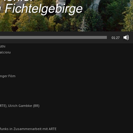
01:27
üthi
alcioiu
änger Film
RTE), Ulrich Gambke (BR)
dfunks in Zusammenarbeit mit ARTE